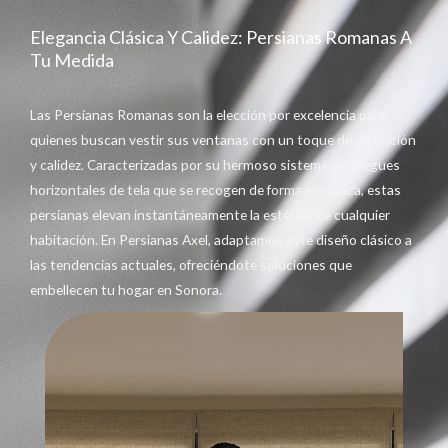
Elegancia Clásica Y Calidez: Persianas Romanas A
Tu Medida
Las Persianas Romanas son la elección por excelencia para
quienes buscan vestir sus ventanas con un toque de distinción
y calidez. Caracterizadas por su hermoso sistema de pliegues
horizontales de tela que se recogen de forma simétrica, estas
persianas elevan instantáneamente la estética de cualquier
habitación. En Persianas Axel, adaptamos este diseño clásico a
las tendencias actuales, ofreciéndote soluciones que
embellecen tu hogar en Sonora.