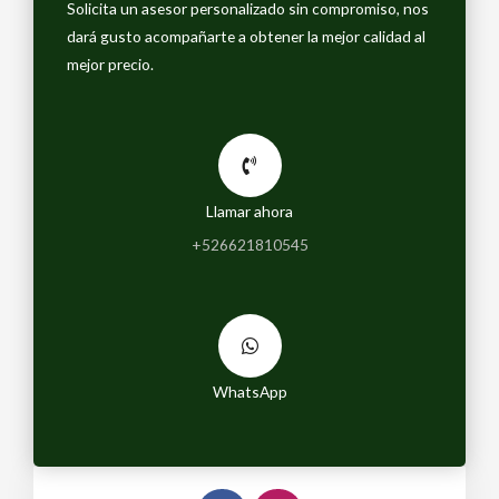
Solicita un asesor personalizado sin compromiso, nos
dará gusto acompañarte a obtener la mejor calidad al
mejor precio.
Llamar ahora
+526621810545
WhatsApp
F
I
a
n