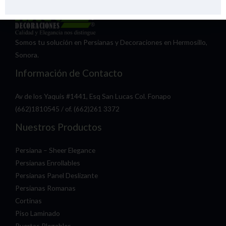
Somos tu solución en Persianas y Decoraciones en Hermosillo,
Sonora.
Información de Contacto
Av de los Yaquis #1441, Esq San Lucas Col. Fonapo
(662)1810545 / of. (662)261 3372
Nuestros Productos
Persiana – Sheer Elegance
Persianas Enrollables
Persianas Panel Deslizante
Persianas Romanas
Cortinas
Piso Laminado
Puertas Plegables