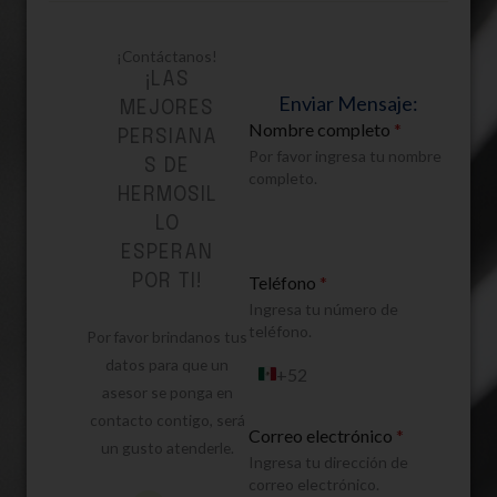
¡Contáctanos!
¡LAS
Enviar Mensaje:
MEJORES
Nombre completo
*
PERSIANA
Por favor ingresa tu nombre
S DE
completo.
HERMOSIL
LO
ESPERAN
POR TI!
Teléfono
*
Ingresa tu número de
teléfono.
Por favor brindanos tus
datos para que un
+52
M
asesor se ponga en
é
x
contacto contigo, será
i
Correo electrónico
*
un gusto atenderle.
c
Ingresa tu dirección de
o
correo electrónico.
+