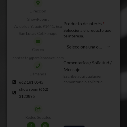
5
2
Dirección
ShowRoom :
Producto de interés
*
Av de los Yaquis #1441, Esq
Selecciona el producto que
San Lucas Col. Fonapo
te interesa.
Correo
contacto@persianasaxel.com.mx
Comentarios / Solicitud /
Mensaje
Llámanos
Escribe aquí cualquier
comentario o solicitud.
662 181 0545
show room (662)
3123895
Redes Sociales
F
I